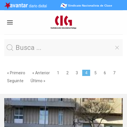
Sindicato Nacionalista de Clase
« Primeiro
« Anterior
1
2
3
4
5
6
7
Seguinte
Último »