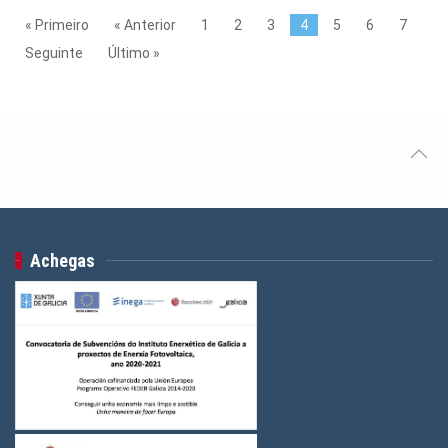
« Primeiro
« Anterior
1
2
3
4
5
6
7
Seguinte
Último »
Achegas