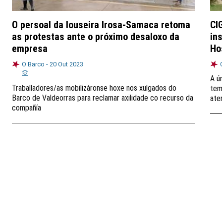
O persoal da louseira Irosa-Samaca retoma
CI
as protestas ante o próximo desaloxo da
in
empresa
Ho
O Barco -
20 Out 2023
A ú
Traballadores/as mobilizáronse hoxe nos xulgados do
tem
Barco de Valdeorras para reclamar axilidade co recurso da
ate
compañía