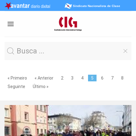
Sindicato Nacionalista de Clase
« Primeiro
« Anterior
2
3
4
5
6
7
8
Seguinte
Último »