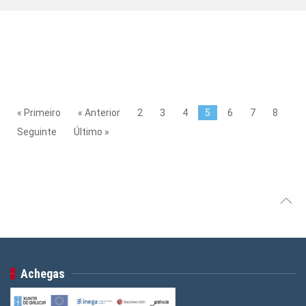
« Primeiro
« Anterior
2
3
4
5
6
7
8
Seguinte
Último »
Achegas