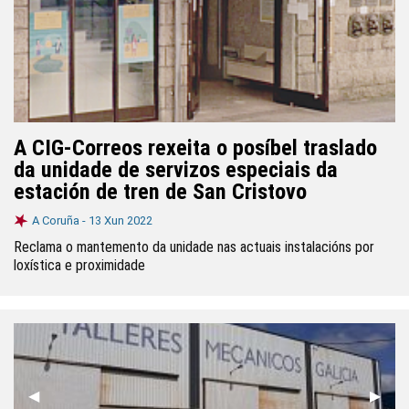
A CIG-Correos rexeita o posíbel traslado
da unidade de servizos especiais da
estación de tren de San Cristovo
A Coruña -
13 Xun 2022
Reclama o mantemento da unidade nas actuais instalacións por
loxística e proximidade
Anterior
◀︎
Segui
▶︎