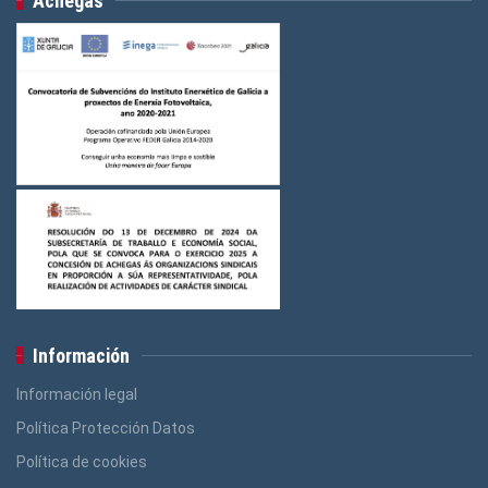
Achegas
Logos Indústria
(3)
Logos FGAMT
(3)
Logos Ensino
(3)
Logos Construcción e Madeira
(3)
Logos Banca, Aforro
(3)
Logos Administración Pública
(3)
Información
Información legal
Política Protección Datos
Política de cookies