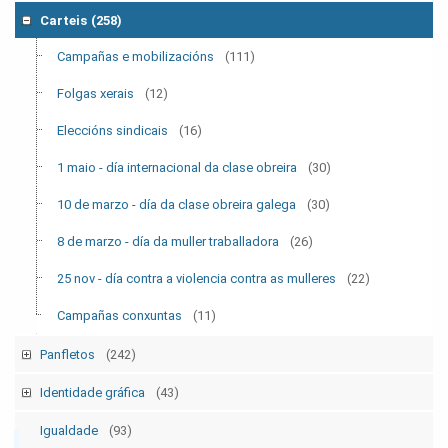
Tempo Sindical
(7)
Carteis
(258)
Boletín Sindical
(90)
Campañas e mobilizacións
(111)
Outras
(2)
Folgas xerais
(12)
Eleccións sindicais
(16)
1 maio - día internacional da clase obreira
(30)
10 de marzo - día da clase obreira galega
(30)
8 de marzo - día da muller traballadora
(26)
25 nov - día contra a violencia contra as mulleres
(22)
Campañas conxuntas
(11)
Panfletos
(242)
Campañas e mobilizacións p
(129)
Identidade gráfica
(43)
Folgas xerais p
(12)
Logos CIG
(13)
Igualdade
(93)