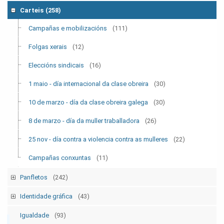
Tempo Sindical
(7)
Carteis
(258)
Boletín Sindical
(90)
Campañas e mobilizacións
(111)
Outras
(2)
Folgas xerais
(12)
Eleccións sindicais
(16)
1 maio - día internacional da clase obreira
(30)
10 de marzo - día da clase obreira galega
(30)
8 de marzo - día da muller traballadora
(26)
25 nov - día contra a violencia contra as mulleres
(22)
Campañas conxuntas
(11)
Panfletos
(242)
Campañas e mobilizacións p
(129)
Identidade gráfica
(43)
Folgas xerais p
(12)
Logos CIG
(13)
Igualdade
(93)