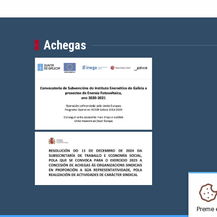
Achegas
Preme 