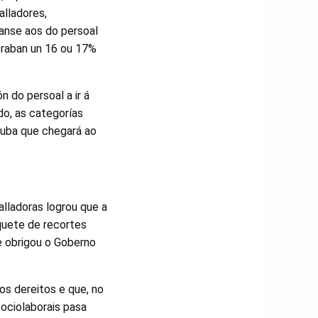
alladores,
íanse aos do persoal
braban un 16 ou 17%
 do persoal a ir á
o, as categorías
 Suba que chegará ao
alladoras logrou que a
aquete de recortes
e obrigou o Goberno
s dereitos e que, no
sociolaborais pasa