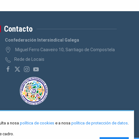
Contacto
Confederación Intersindical Galega
Miguel Ferro Caaveiro 10, Santiago de Compostela
Rede de Locais
ulta a nosa
política de cookies
e a nosa
política de protección de datos
.
e cadro.