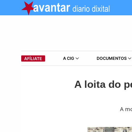
A CIG
DOCUMENTOS
AFÍLIATE
A loita do 
A mo