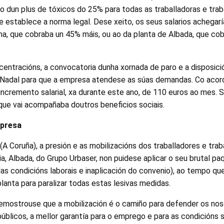
io dun plus de tóxicos do 25% para todas as traballadoras e trab
 establece a norma legal. Dese xeito, os seus salarios achegar
a, que cobraba un 45% máis, ou ao da planta de Albada, que co
entracións, a convocatoria dunha xornada de paro e a disposición
 Nadal para que a empresa atendese as súas demandas. Co acord
incremento salarial, xa durante este ano, de 110 euros ao mes.
que vai acompañaba doutros beneficios sociais.
mpresa
(A Coruña), a presión e as mobilizacións dos traballadores e trab
, Albada, do Grupo Urbaser, non puidese aplicar o seu brutal p
as condicións laborais e inaplicación do convenio), ao tempo qu
 planta para paralizar todas estas lesivas medidas.
mostrouse que a mobilización é o camiño para defender os noso
úblicos, a mellor garantía para o emprego e para as condicións 