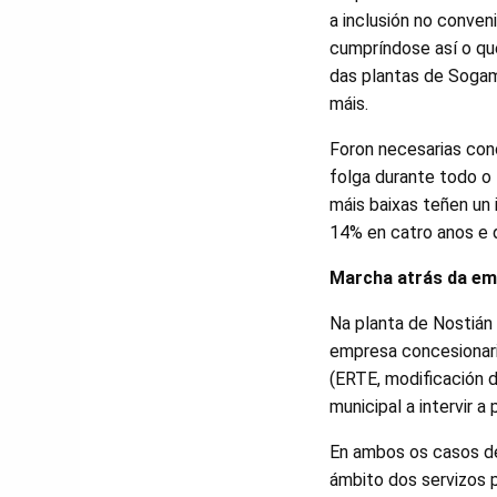
a inclusión no conven
cumpríndose así o que
das plantas de Sogam
máis.
Foron necesarias conc
folga durante todo o
máis baixas teñen un 
14% en catro anos e 
Marcha atrás da e
Na planta de Nostián 
empresa concesionaria
(ERTE, modificación d
municipal a intervir a
En ambos os casos de
ámbito dos servizos p