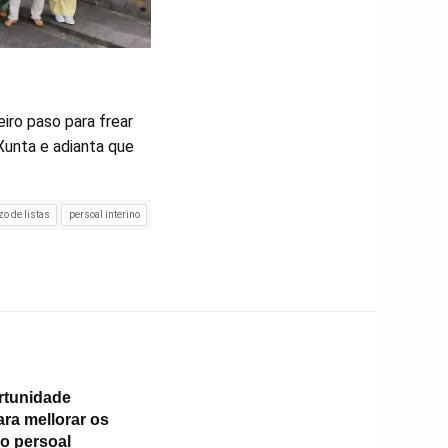
iro paso para frear
Xunta e adianta que
zo de listas
persoal interino
rtunidade
ara mellorar os
do persoal