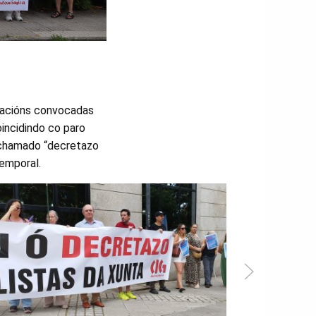
tracións convocadas
incidindo co paro
o chamado “decretazo
temporal.