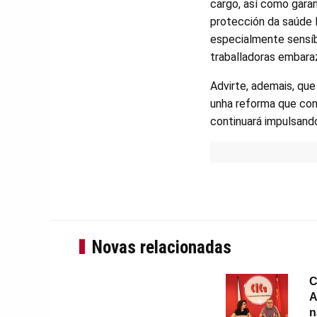
cargo, así como garan
protección da saúde l
especialmente sensí
traballadoras embara
Advirte, ademais, que
unha reforma que con
continuará impulsando
Novas relacionadas
C
A
n