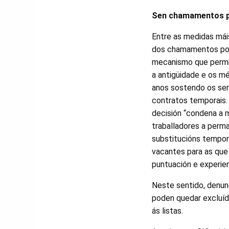
Sen chamamentos p
Entre as medidas máis
dos chamamentos por
mecanismo que permit
a antigüidade e os mé
anos sostendo os ser
contratos temporais.
decisión “condena a m
traballadores a per
substitucións tempor
vacantes para as que
puntuación e experien
Neste sentido, denunc
poden quedar excluí
ás listas.