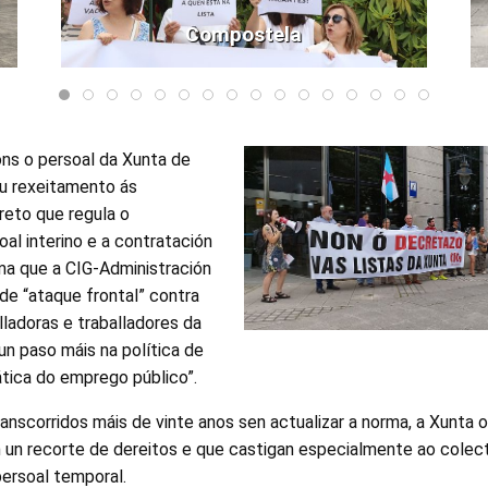
Compostela
óns o persoal da Xunta de
eu rexeitamento ás
reto que regula o
l interino e a contratación
ma que a CIG-Administración
de “ataque frontal” contra
lladoras e traballadores da
un paso máis na política de
ática do emprego público”.
anscorridos máis de vinte anos sen actualizar a norma, a Xunta o
un recorte de dereitos e que castigan especialmente ao colect
persoal temporal.