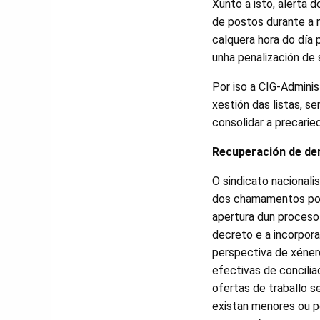
Xunto a isto, alerta 
de postos durante a 
calquera hora do día 
unha penalización de 
Por iso a CIG-Admini
xestión das listas, se
consolidar a precari
Recuperación de de
O sindicato nacional
dos chamamentos por
apertura dun proceso
decreto e a incorpora
perspectiva de xéner
efectivas de concilia
ofertas de traballo s
existan menores ou 