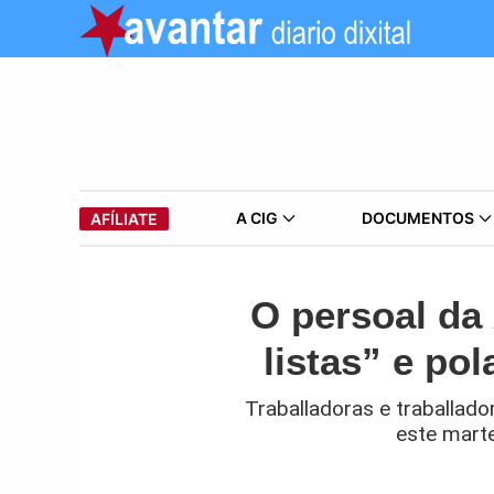
A CIG
DOCUMENTOS
AFÍLIATE
O persoal da
listas” e po
Traballadoras e traballad
este marte