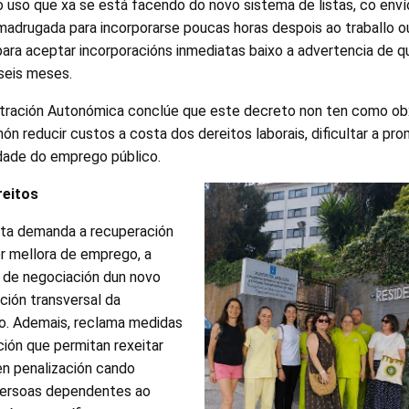
do uso que xa se está facendo do novo sistema de listas, co env
madrugada para incorporarse poucas horas despois ao traballo 
para aceptar incorporacións inmediatas baixo a advertencia de q
seis meses.
stración Autonómica conclúe que este decreto non ten como obx
nón reducir custos a costa dos dereitos laborais, dificultar a pr
edade do emprego público.
reitos
ista demanda a recuperación
 mellora de emprego, a
 de negociación dun novo
ción transversal da
o. Ademais, reclama medidas
ción que permitan rexeitar
en penalización cando
persoas dependentes ao