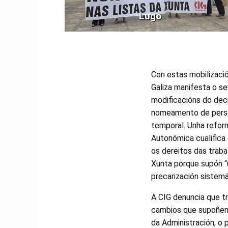
Lugo
Con estas mobilizaci
Galiza manifesta o s
modificacións do dec
nomeamento de persoa
temporal. Unha refor
Autonómica cualifica 
os dereitos das traba
Xunta porque supón “
precarización sistem
A CIG denuncia que tr
cambios que supoñen 
da Administración, o 