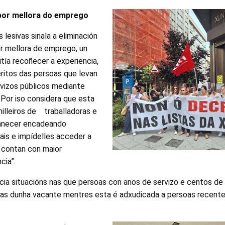
or mellora do emprego
 lesivas sinala a eliminación
 mellora de emprego, un
ía recoñecer a experiencia,
ritos das persoas que levan
vizos públicos mediante
 Por iso considera que esta
illeiros de traballadoras e
manecer encadeando
ais e impídelles acceder a
 contan con maior
cia”.
ia situacións nas que persoas con anos de servizo e centos de 
das dunha vacante mentres esta é adxudicada a persoas recent