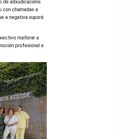
ío de adxudicacións
ou con chamadas a
ue a negativa suporá
ectivo mellorar a
omoción profesional e