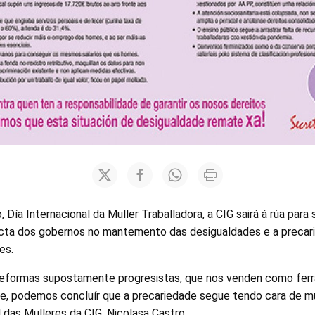
Día Internacional da Muller Traballadora, a CIG sairá á rúa para s
ecta dos gobernos no mantemento das desigualdades e a precar
es.
 reformas supostamente progresistas, que nos venden como ferr
e, podemos concluír que a precariedade segue tendo cara de mull
 das Mulleres da CIG, Nicolasa Castro.