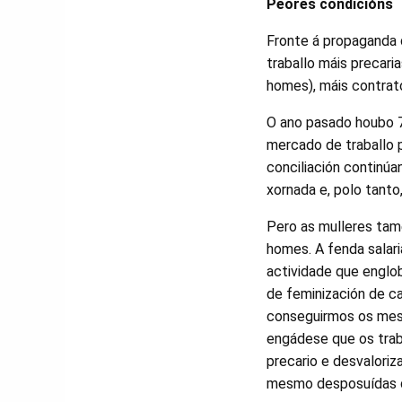
Peores condicións
Fronte á propaganda 
traballo máis precar
homes), máis contrat
O ano pasado houbo 7
mercado de traballo p
conciliación continúa
xornada e, polo tanto,
Pero as mulleres ta
homes. A fenda salar
actividade que englob
de feminización de c
conseguirmos os mesm
engádese que os trab
precario e desvaloriz
mesmo desposuídas d