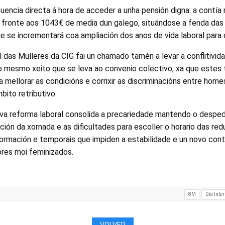
encia directa á hora de acceder a unha pensión digna: a contía
 fronte aos 1043€ de media dun galego, situándose a fenda das
 se incrementará coa ampliación dos anos de vida laboral para c
l das Mulleres da CIG fai un chamado tamén a levar a conflitivi
do mesmo xeito que se leva ao convenio colectivo, xa que estes
a mellorar as condicións e corrixir as discriminacións entre home
to retributivo.
va reforma laboral consolida a precariedade mantendo o despe
ación da xornada e as dificultades para escoller o horario das re
ormación e temporais que impiden a estabilidade e un novo cont
res moi feminizados.
8M
Día Inte
VOLVER