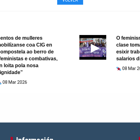
entos de mulleres
O feminis
obilízanse coa CIG en
clase tom
ompostela ao berro de
esixir tra
feministas e combativas,
salarios 
n loita pola nosa
08 Mar 
ignidade”
08 Mar 2026