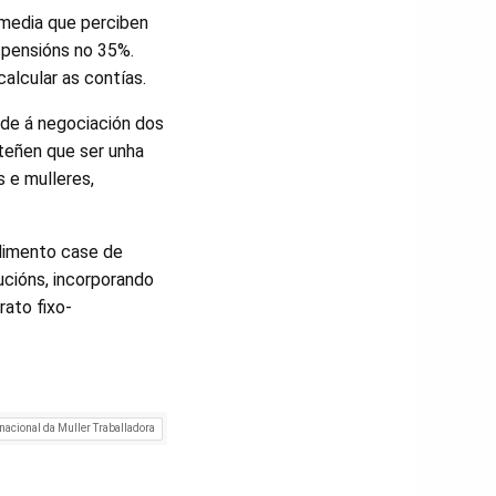
 media que perciben
 pensións no 35%.
alcular as contías.
dade á negociación dos
 teñen que ser unha
s e mulleres,
dimento case de
ducións, incorporando
rato fixo-
rnacional da Muller Traballadora