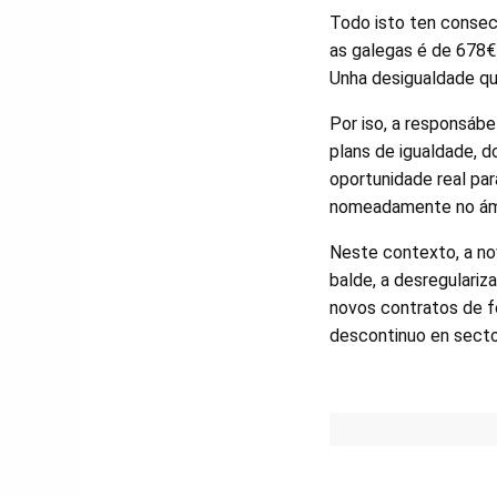
Todo isto ten consecu
as galegas é de 678€
Unha desigualdade que
Por iso, a responsábe
plans de igualdade, 
oportunidade real par
nomeadamente no ámbi
Neste contexto, a no
balde, a desregulariz
novos contratos de f
descontinuo en secto