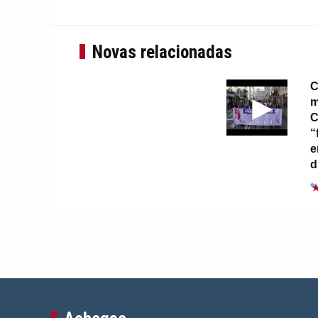
Novas relacionadas
C
m
C
“
e
d