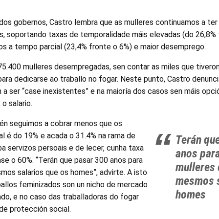
dos gobernos, Castro lembra que as mulleres continuamos a ter
ias, soportando taxas de temporalidade máis elevadas (do 26,8%
os a tempo parcial (23,4% fronte o 6%) e maior desemprego.
5.400 mulleres desempregadas, sen contar as miles que tivero
ara dedicarse ao traballo no fogar. Neste punto, Castro denunc
n a ser “case inexistentes” e na maioría dos casos sen máis opci
 o salario.
mén seguimos a cobrar menos que os
ial é do 19% e acada o 31.4% na rama de
Terán qu
a servizos persoais e de lecer, cunha taxa
anos para
ase o 60%. “Terán que pasar 300 anos para
mulleres
os salarios que os homes”, advirte. A isto
mesmos s
allos feminizados son un nicho de mercado
homes
ado, e no caso das traballadoras do fogar
e protección social.