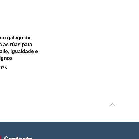
mo galego de
a as rúas para
ballo, igualdade e
dignos
2025