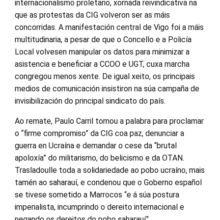
internacionalismo proletario, xornada reivindicativa na
que as protestas da CIG volveron ser as máis
concorridas. A manifestación central de Vigo foi a máis
multitudinaria, a pesar de que o Concello e a Policía
Local volvesen manipular os datos para minimizar a
asistencia e beneficiar a CCOO e UGT, cuxa marcha
congregou menos xente. De igual xeito, os principais
medios de comunicación insistiron na súa campaña de
invisibilización do principal sindicato do país.
Ao remate, Paulo Carril tomou a palabra para proclamar
o “firme compromiso” da CIG coa paz, denunciar a
guerra en Ucraína e demandar o cese da “brutal
apoloxía” do militarismo, do belicismo e da OTAN.
Trasladoulle toda a solidariedade ao pobo ucraíno, mais
tamén ao saharauí, e condenou que o Goberno español
se tivese sometido a Marrocos “e á súa postura
imperialista, incumprindo o dereito internacional e
negando os dereitos do pobo saharauí”.