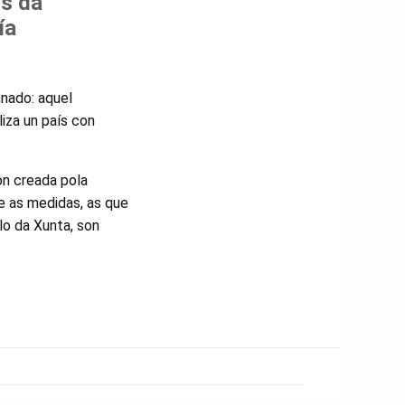
s da
ía
nado: aquel
iza un país con
ón creada pola
e as medidas, as que
lo da Xunta, son