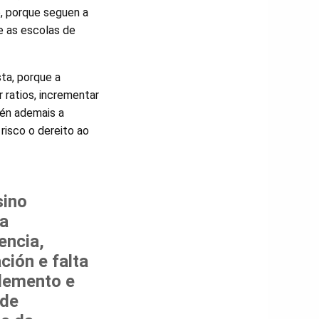
, porque seguen a
e as escolas de
sta, porque a
r ratios, incrementar
tén ademais a
risco o dereito ao
sino
 a
encia,
ción e falta
demento e
 de