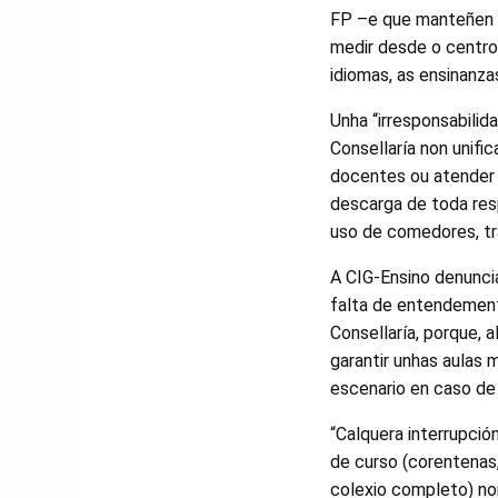
FP –e que manteñen u
medir desde o centro
idiomas, as ensinanzas
Unha “irresponsabilid
Consellaría non unifi
docentes ou atender 
descarga de toda resp
uso de comedores, tr
A CIG-Ensino denunci
falta de entendemen
Consellaría, porque, 
garantir unhas aulas 
escenario en caso de 
“Calquera interrupción
de curso (corentenas,
colexio completo) no