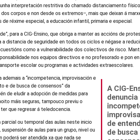
nha interpretación restritiva do chamado distanciamento físico
 dos corpos e non desde os extremos–, mais que deixan á marx
 de réxime especial, a educación infantil, primaria e especial.
ade”, para a CIG-Ensino, que obriga a manter as accións de prote
ca a distancia de seguridade en todos os ciclos e négase a reduci
cuestións como a vulnerabilidade dos colectivos de risco. Man
onsabilidade nos equipos directivos e no profesorado e pon en 
ansporte escolar ou programas e actividades extraescolares.
a ademais a “incompetencia, improvisación e
to e de busca de consensos” da
A CIG-En
alén de eludir a adopción de medidas para
denuncia
moito máis seguras, tampouco previu o
incompet
ter que regresar á teledocencia.
improvisa
 parcial ou temporal das aulas neste inicio
de enten
 suspensión de aulas para un grupo, nivel ou
de busca
n poderá ser atendida xa que nada se