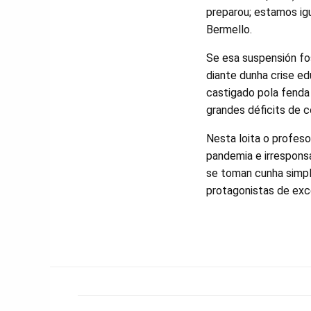
preparou; estamos igu
Bermello.
Se esa suspensión fos
diante dunha crise e
castigado pola fenda 
grandes déficits de co
Nesta loita o profeso
pandemia e irrespons
se toman cunha simpl
protagonistas de exc