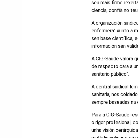
seu máis firme rexeit
ciencia, confía no te
A organización sindic
enfermera” xunto a m
sen base científica, 
información sen valide
A CIG-Saúde valora q
de respecto cara a u
sanitario público”.
A central sindical le
sanitaria, nos coidad
sempre baseadas na ev
Para a CIG-Saúde res
o rigor profesional, 
unha visión xerárquic
multidisciplinar e en