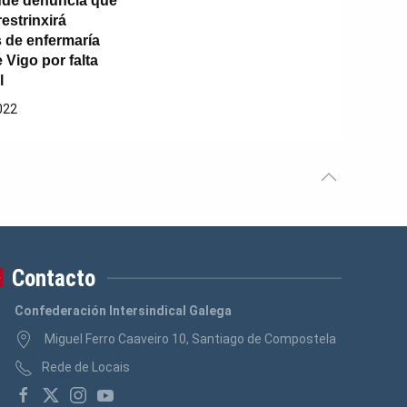
úde denuncia que
estrinxirá
 de enfermaría
 Vigo por falta
l
022
Contacto
Confederación Intersindical Galega
Miguel Ferro Caaveiro 10, Santiago de Compostela
Rede de Locais