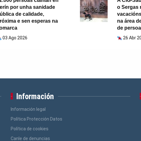
2.000 persoas claman en
A CIG-Sa
erín por unha sanidade
o Sergas r
ública de calidade,
vacacións
róxima e sen esperas na
na área de
omarca
de persoa
03 Ago 2026
26 Abr 2
Información
Información legal
Política Protección Datos
Política de cookies
Canle de denuncias