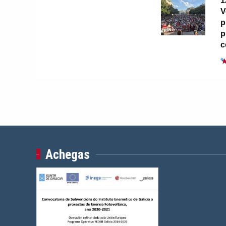
1
V
p
p
c
Achegas