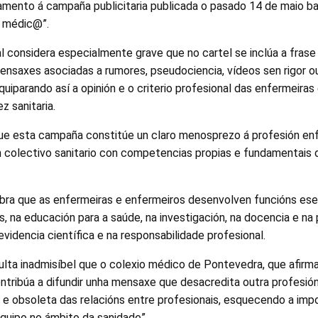
amento á campaña publicitaria publicada o pasado 14 de maio ba
u médic@”.
al considera especialmente grave que no cartel se inclúa a frase 
ensaxes asociadas a rumores, pseudociencia, vídeos sen rigor 
equiparando así a opinión e o criterio profesional das enfermeira
z sanitaria.
ue esta campaña constitúe un claro menosprezo á profesión enfe
n colectivo sanitario con competencias propias e fundamentais 
mbra que as enfermeiras e enfermeiros desenvolven funcións ese
os, na educación para a saúde, na investigación, na docencia e n
idencia científica e na responsabilidade profesional.
ulta inadmisíbel que o colexio médico de Pontevedra, que afirma
contribúa a difundir unha mensaxe que desacredita outra profesió
a e obsoleta das relacións entre profesionais, esquecendo a impo
 equipo no ámbito da sanidade”.