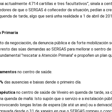
i actualmente 4.714 cartillas e tres facultativos”, sinala a cent
bedores de que o SERGAS é coñecedor da situación, pedían a cre
uenda de tarde, algo que será unha realidade a 1 de abril de 2
n Primaria
oito da negociación, da denuncia pública e da forte mobilización 
o resto das súas demandas ao SERGAS para mellorar o sentro de
fundamental "rescatar a Atención Primaria" e propoñen un plan q
ipamentos
no centro de saúde.
0%
das ausencias e baixas dende o primeiro día.
rapéutica
no centro de saúde de Viveiro en quenda de tarde, xa 
na quenda de mañá. Isto supón que o servizo e a instalación pú
rovocando longas listas de espera (de até un ano) ou a derivació
agravada desde o 31 de xaneiro en que o SERGAS rompeu o conc