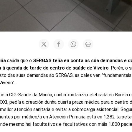
iña
saúda que o
SERGAS teña en conta as súa demandas e d
 á quenda de tarde do centro de saúde de Viveiro
. Porén, o 
esto das súas demandas ao SERGAS, as cales ven "fundamentais 
iveiro".
que a CIG-Saúde da Mariña, nunha xuntanza celebrada en Burela
XI, pedía a creación dunha cuarta praza médica para o centro d
a mellor atención sanitaria e evitar a sobrecarga asistencial. Se
ientes por médico/a en Atención Primaria está en 1.282 tarxeta
onde mesmo hai facultativos e facultativas con máis 1.800 pacie