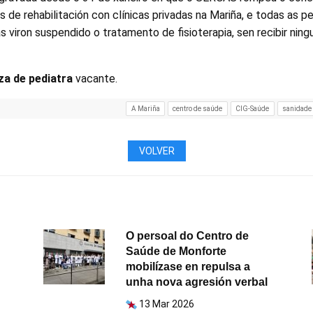
s de rehabilitación con clínicas privadas na Mariña, e todas as p
viron suspendido o tratamento de fisioterapia, sen recibir ning
za de pediatra
vacante.
A Mariña
centro de saúde
CIG-Saúde
sanidade 
VOLVER
O persoal do Centro de
Saúde de Monforte
mobilízase en repulsa a
unha nova agresión verbal
13 Mar 2026