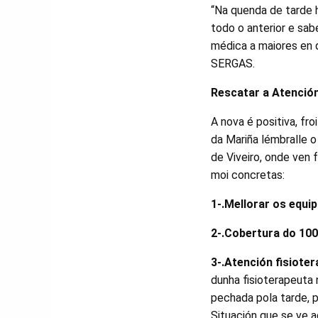
“Na quenda de tarde ha
todo o anterior e sa
médica a maiores en q
SERGAS.
Rescatar a Atenció
A nova é positiva, fr
da Mariña lémbralle 
de Viveiro, onde ven 
moi concretas:
1-.Mellorar os equ
2-.Cobertura do 10
3-.Atención fisiote
dunha fisioterapeuta 
pechada pola tarde, p
Situación que se ve 