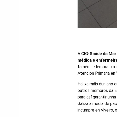
A
CIG-Saúde da Mar
médica e enfermeira
tamén lle lembra o r
Atención Primaria en V
Hai xa máis dun ano 
outros membros da EO
para así garantir unh
Galiza a media de pac
incumpre en Viveiro, 