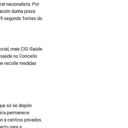
ral nacionalista. Por
ación dunha praza
019 segundo fontes do
social, mais CIG-Saúde
 saúde no Concello
ue recolle medidas
que só se dispón
blica permanece
n a centros privados.
erto para a