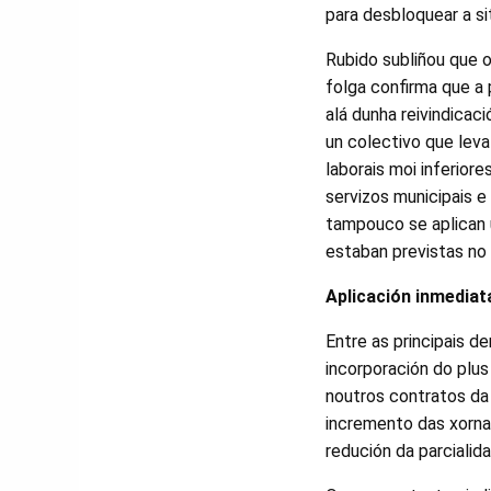
para desbloquear a si
Rubido subliñou que 
folga confirma que a 
alá dunha reivindicac
un colectivo que lev
laborais moi inferior
servizos municipais 
tampouco se aplican 
estaban previstas no 
Aplicación inmediat
Entre as principais d
incorporación do plus 
noutros contratos da
incremento das xornad
redución da parcialid