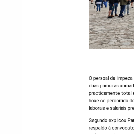
O persoal da limpeza 
dúas primeiras xorna
practicamente total e
hoxe co percorrido d
laborais e salariais p
Segundo explicou Pau
respaldo á convocato