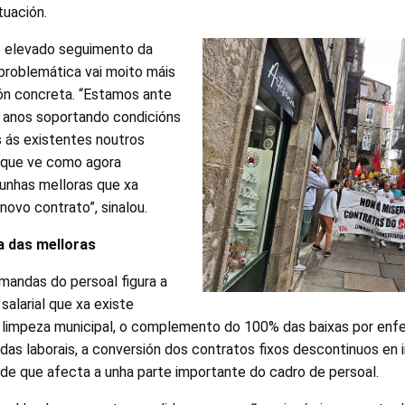
tuación.
o elevado seguimento da
problemática vai moito máis
ión concreta. “Estamos ante
a anos soportando condicións
es ás existentes noutros
e que ve como agora
unhas melloras que xa
novo contrato”, sinalou.
a das melloras
emandas do persoal figura a
salarial que xa existe
 limpeza municipal, o complemento do 100% das baixas por enf
as laborais, a conversión dos contratos fixos descontinuos en i
ade que afecta a unha parte importante do cadro de persoal.