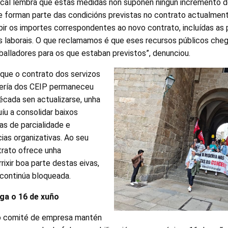
ical lembra que estas medidas non supoñen ningún incremento d
e forman parte das condicións previstas no contrato actualmente
ir os importes correspondentes ao novo contrato, incluídas as 
ns laborais. O que reclamamos é que eses recursos públicos ch
aballadores para os que estaban previstos”, denunciou.
que o contrato dos servizos
xería dos CEIP permaneceu
écada sen actualizarse, unha
uíu a consolidar baixos
xas de parcialidade e
ias organizativas. Ao seu
trato ofrece unha
rixir boa parte destas eivas,
 continúa bloqueada.
ga o 16 de xuño
 o comité de empresa mantén