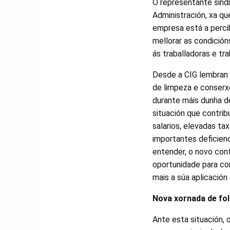
O representante sind
Administración, xa qu
empresa está a percib
mellorar as condició
ás traballadoras e tr
Desde a CIG lembran 
de limpeza e conser
durante máis dunha d
situación que contrib
salarios, elevadas ta
importantes deficienc
entender, o novo con
oportunidade para cor
mais a súa aplicación
Nova xornada de fol
Ante esta situación,