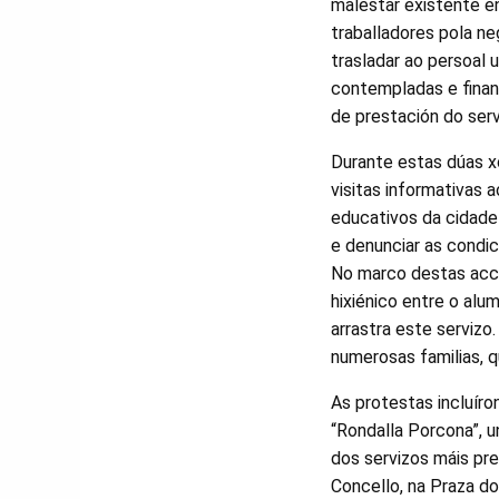
malestar existente en
traballadores pola n
trasladar ao persoal 
contempladas e finan
de prestación do serv
Durante estas dúas xo
visitas informativas 
educativos da cidade 
e denunciar as condic
No marco destas acció
hixiénico entre o al
arrastra este servizo
numerosas familias, q
As protestas incluír
“Rondalla Porcona”, un
dos servizos máis pre
Concello, na Praza do