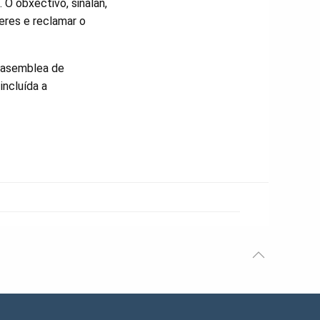
 O obxectivo, sinalan,
leres e reclamar o
a asemblea de
incluída a