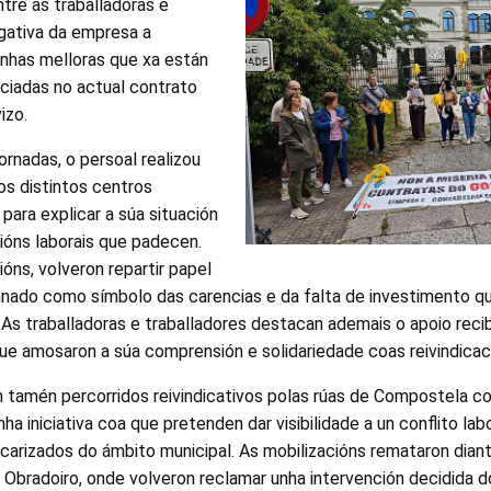
tre as traballadoras e
egativa da empresa a
unhas melloras que xa están
ciadas no actual contrato
izo.
rnadas, o persoal realizou
aos distintos centros
para explicar a súa situación
ións laborais que padecen.
ns, volveron repartir papel
umnado como símbolo das carencias e da falta de investimento q
. As traballadoras e traballadores destacan ademais o apoio reci
ue amosaron a súa comprensión e solidariedade coas reivindicac
on tamén percorridos reivindicativos polas rúas de Compostela 
ha iniciativa coa que pretenden dar visibilidade a un conflito lab
carizados do ámbito municipal. As mobilizacións remataron dian
 Obradoiro, onde volveron reclamar unha intervención decidida 