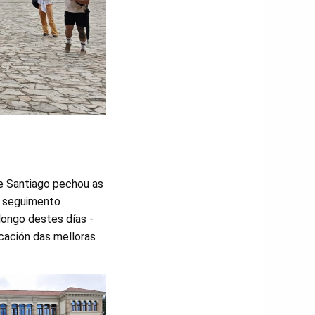
de Santiago pechou as
n seguimento
longo destes días -
cación das melloras