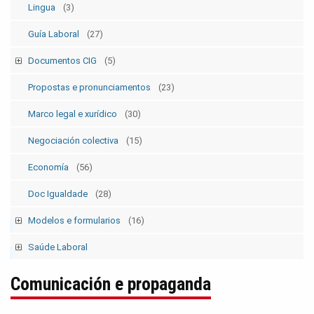
Lingua
(3)
Guía Laboral
(27)
Documentos CIG
(5)
Estatutos
(5)
Propostas e pronunciamentos
(23)
Marco legal e xurídico
(30)
Negociación colectiva
(15)
Economía
(56)
Doc Igualdade
(28)
Modelos e formularios
(16)
Modelos SolicitudesPermisos
(2)
Saúde Laboral
Modelos ElecSind. OrganosRepresent.
(5)
Publicacións 1
Comunicación e propaganda
Publicacións 2