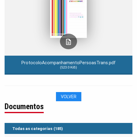
ProtocoloAcompanhamentoPersoasTrans.pdf
(523.0 KiB)
VOLVER
Documentos
Todas as categorías
(185)